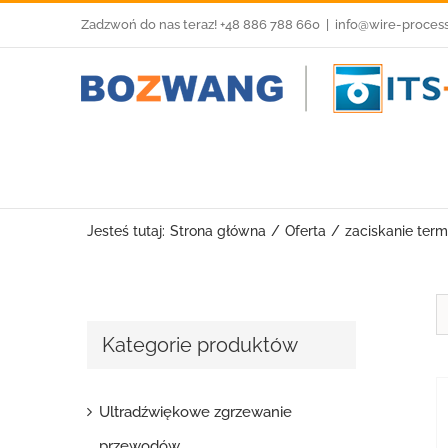
Przejdź
Zadzwoń do nas teraz! +48 886 788 660
|
info@wire-proces
do
zawartości
Jesteś tutaj:
Strona główna
Oferta
zaciskanie term
Kategorie produktów
Ultradźwiękowe zgrzewanie
przewodów