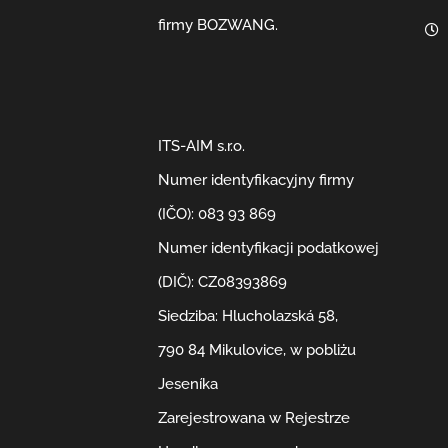
firmy BOZWANG.
ITS-AIM s.r.o.
Numer identyfikacyjny firmy
(IČO): 083 93 869
Numer identyfikacji podatkowej
(DIČ): CZ08393869
Siedziba: Hlucholazská 58,
790 84 Mikulovice, w pobliżu
Jeseníka
Zarejestrowana w Rejestrze