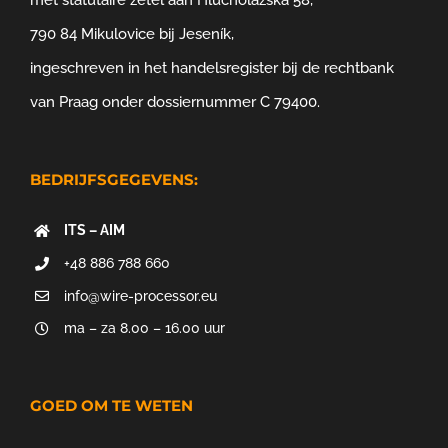
met statutaire zetel aan Hlucholazská 58,
790 84 Mikulovice bij Jeseník,
ingeschreven in het handelsregister bij de rechtbank
van Praag onder dossiernummer C 79400.
BEDRIJFSGEGEVENS:
ITS – AIM
+48 886 788 660
info@wire-processor.eu
ma – za 8.00 – 16.00 uur
GOED OM TE WETEN