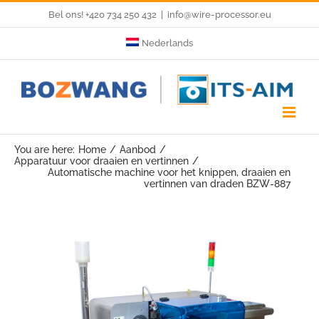
Skip
Bel ons! +420 734 250 432
|
info@wire-processor.eu
to
Nederlands
content
You are here:
Home
Aanbod
Apparatuur voor draaien en vertinnen
Automatische machine voor het knippen, draaien en
vertinnen van draden BZW-887