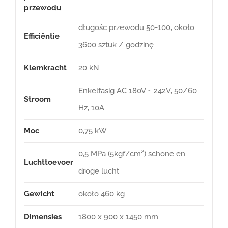
przewodu
długośc przewodu 50-100, około
Efficiëntie
3600 sztuk / godzinę
Klemkracht
20 kN
Enkelfasig AC 180V ~ 242V, 50/60
Stroom
Hz, 10A
Moc
0,75 kW
0,5 MPa (5kgf/cm²) schone en
Luchttoevoer
droge lucht
Gewicht
około 460 kg
Dimensies
1800 x 900 x 1450 mm