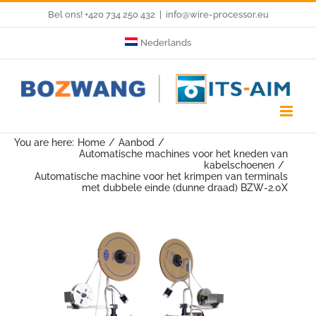
Skip
Bel ons! +420 734 250 432
|
info@wire-processor.eu
to
Nederlands
content
You are here:
Home
Aanbod
Automatische machines voor het kneden van
kabelschoenen
Automatische machine voor het krimpen van terminals
met dubbele einde (dunne draad) BZW-2.0X