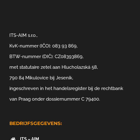
ITS-AIM s.r.o.,
KvK-nummer (IČO): 083 93 869,
BTW-nummer (DIČ): CZ08393869,
met statutaire zetel aan Hlucholazská 58,
790 84 Mikulovice bij Jeseník,
ingeschreven in het handelsregister bij de rechtbank
van Praag onder dossiernummer C 79400.
BEDRIJFSGEGEVENS:
ITS – AIM