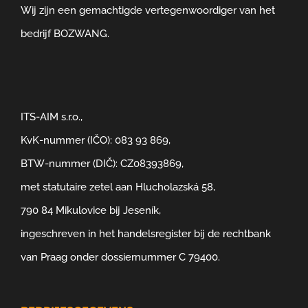
Wij zijn een gemachtigde vertegenwoordiger van het
bedrijf BOZWANG.
ITS-AIM s.r.o.,
KvK-nummer (IČO): 083 93 869,
BTW-nummer (DIČ): CZ08393869,
met statutaire zetel aan Hlucholazská 58,
790 84 Mikulovice bij Jeseník,
ingeschreven in het handelsregister bij de rechtbank
van Praag onder dossiernummer C 79400.