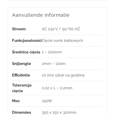
Aanvullende informatie
Stroom
AC 230 V / 50/60 HZ
Funkcjonalności
Cięcie rurek kablowych
Średnica cięcia
1 – 200mm
Snijlengte
2mm – 100m
Efficiëntie
10 000 sztuk na godzinę
Tolerancja
0.02 x L – 0.2mm
cięcia
Moc
250W
Dimensies
350 x 250 x 320mm