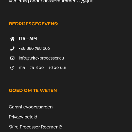
van Praag onder dossiernummer C 79400.
BEDRIJFSGEGEVENS:
ITS – AIM
+48 886 788 660
info@wire-processor.eu
ma – za 8.00 – 16.00 uur
GOED OM TE WETEN
Garantievoorwaarden
Privacy beleid
Wire Processor Roemenië