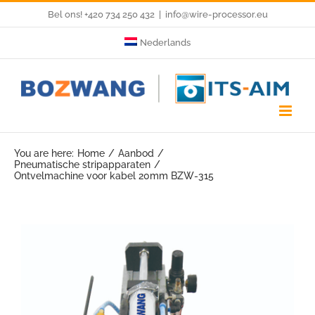
Skip
Bel ons! +420 734 250 432
|
info@wire-processor.eu
to
Nederlands
content
You are here:
Home
Aanbod
Pneumatische stripapparaten
Ontvelmachine voor kabel 20mm BZW-315