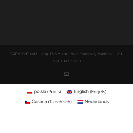
COPYRIGHT 2018 - 2019 ITS AIM s.r.o. - Wire Processing Machines | ALL
RIGHTS RESERVED
Email
polski
(
Pools
)
English
(
Engels
)
Čeština
(
Tsjechisch
)
Nederlands