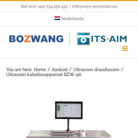
Skip
Bel ons! +420 734 250 432
|
info@wire-processor.eu
to
Nederlands
content
You are here:
Home
Aanbod
Ultrasoon draadlassen
Ultrasoon kabellasapparaat BZW-9A