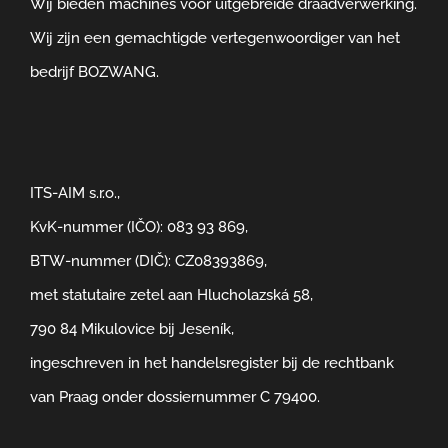
Wij bieden machines voor uitgebreide draadverwerking.
Wij zijn een gemachtigde vertegenwoordiger van het
bedrijf BOZWANG.
ITS-AIM s.r.o.,
KvK-nummer (IČO): 083 93 869,
BTW-nummer (DIČ): CZ08393869,
met statutaire zetel aan Hlucholazská 58,
790 84 Mikulovice bij Jeseník,
ingeschreven in het handelsregister bij de rechtbank
van Praag onder dossiernummer C 79400.