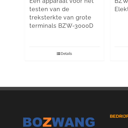
Een apparaat voor het
BZW
testen van de
Elek
treksterkte van grote
terminals BZW-3000D
Details
BEDRIJ