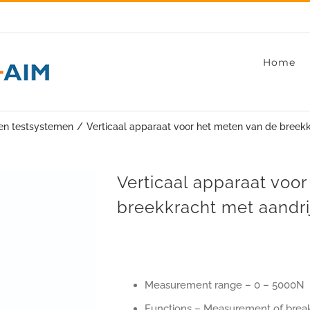
Home
en testsystemen
Verticaal apparaat voor het meten van de breek
Verticaal apparaat voo
breekkracht met aandr
Measurement range – 0 – 5000N
Functions – Measurement of break