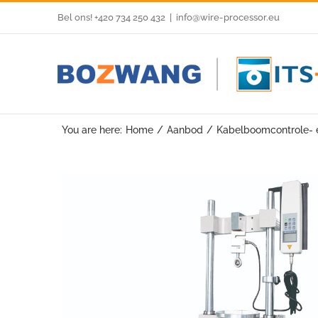
Skip
Bel ons! +420 734 250 432
|
info@wire-processor.eu
to
content
You are here:
Home
Aanbod
Kabelboomcontrole- 