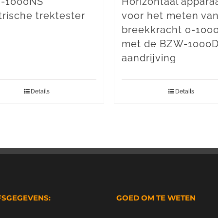
-1000NS
Horizontaal appara
trische trektester
voor het meten va
breekkracht 0-100
met de BZW-1000
aandrijving
Details
Details
FSGEGEVENS:
GOED OM TE WETEN