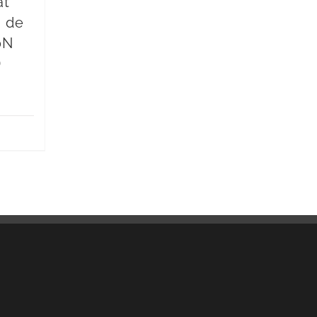
at
n de
0N
D