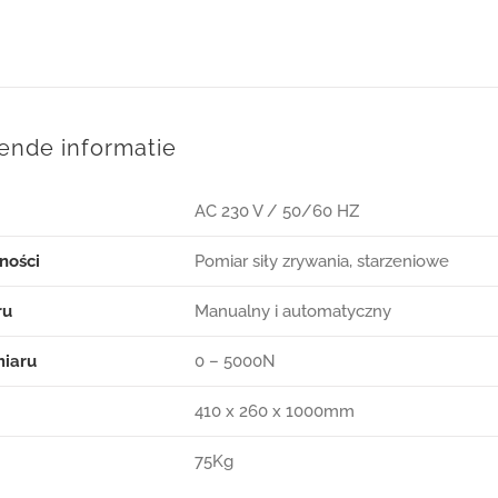
ende informatie
AC 230 V / 50/60 HZ
ności
Pomiar siły zrywania, starzeniowe
ru
Manualny i automatyczny
miaru
0 – 5000N
410 x 260 x 1000mm
75Kg