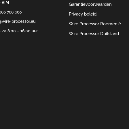
– AIM
Garantievoorwaarden
886 788 660
Privacy beleid
@wire-processor.eu
Wire Processor Roemenië
 za 8.00 – 16.00 uur
Wire Processor Duitsland