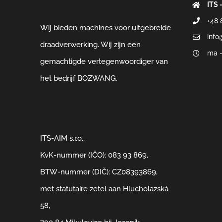
ITS 
+48 
Wij bieden machines voor uitgebreide
info
draadverwerking. Wij zijn een
ma –
gemachtigde vertegenwoordiger van
het bedrijf BOZWANG.
ITS-AIM s.r.o.,
KvK-nummer (IČO): 083 93 869,
BTW-nummer (DIČ): CZ08393869,
met statutaire zetel aan Hlucholazská
58,