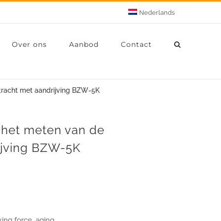
Nederlands
Over ons
Aanbod
Contact
kracht met aandrijving BZW-5K
r het meten van de
ijving BZW-5K
ing force, aging