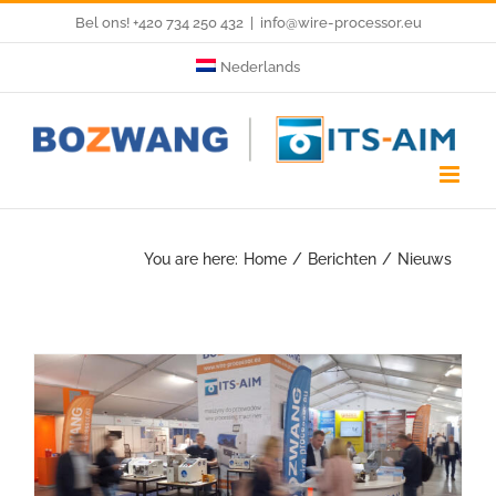
Skip
Bel ons! +420 734 250 432
|
info@wire-processor.eu
to
Nederlands
content
You are here:
Home
Berichten
Nieuws