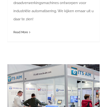
draadverwerkingsmachines ontworpen voor
industriële automatisering. We kijken ernaar uit u
daar te zien!
Read More
ITS-AIM op INDUSTRY DAYS 2025 in Boedapest!