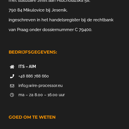
met statutaire zetel aan Hlucholazská 58,
790 84 Mikulovice bij Jeseník,
ingeschreven in het handelsregister bij de rechtbank
van Praag onder dossiernummer C 79400.
BEDRIJFSGEGEVENS:
ITS – AIM
+48 886 788 660
info@wire-processor.eu
ma – za 8.00 – 16.00 uur
GOED OM TE WETEN