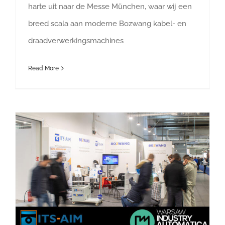
harte uit naar de Messe München, waar wij een
breed scala aan moderne Bozwang kabel- en
draadverwerkingsmachines
Read More
Warsaw Industry Automatica 2025 | 13–15 mei 2025 | Stand D1.24 |