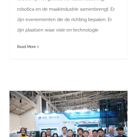
robotica en de maakindustrie samenbrengt. Er
zijn evenementen die de richting bepalen. Er
zijn plaatsen waar visie en technologie
Read More
Samenvatting van Productronica 2025 en dank voor de afspraken