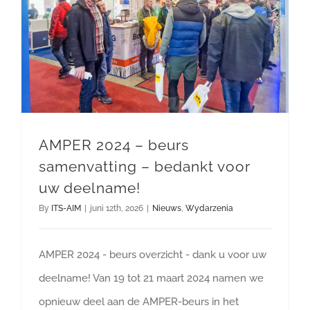
AMPER 2024 – beurs samenvatting – bedankt voor uw deelname!
AMPER 2024 – beurs
samenvatting – bedankt voor
uw deelname!
By
ITS-AIM
|
juni 12th, 2026
|
Nieuws
,
Wydarzenia
AMPER 2024 - beurs overzicht - dank u voor uw
deelname! Van 19 tot 21 maart 2024 namen we
opnieuw deel aan de AMPER-beurs in het