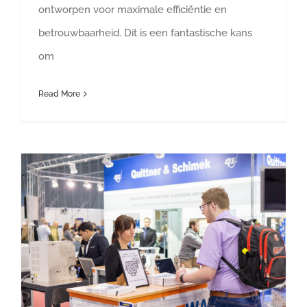
ontworpen voor maximale efficiëntie en
betrouwbaarheid. Dit is een fantastische kans
om
Read More
Bedankt voor uw bezoek aan onze stand op AMPER 2025!