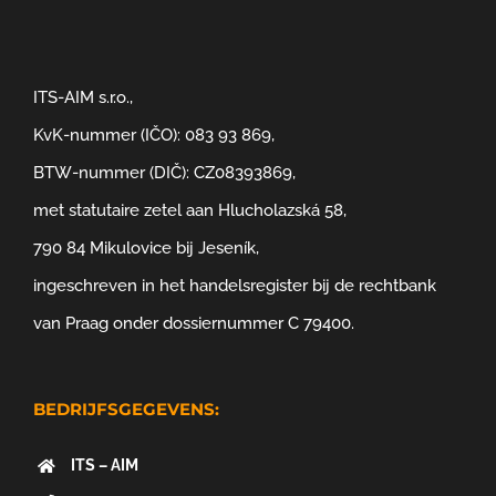
ITS-AIM s.r.o.,
KvK-nummer (IČO): 083 93 869,
BTW-nummer (DIČ): CZ08393869,
met statutaire zetel aan Hlucholazská 58,
790 84 Mikulovice bij Jeseník,
ingeschreven in het handelsregister bij de rechtbank
van Praag onder dossiernummer C 79400.
BEDRIJFSGEGEVENS:
ITS – AIM