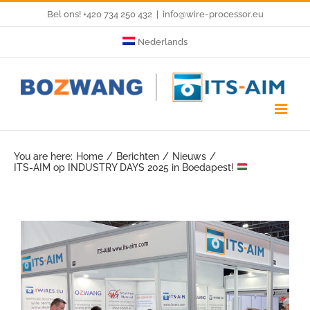
Skip
Bel ons! +420 734 250 432
|
info@wire-processor.eu
to
Nederlands
content
You are here:
Home
Berichten
Nieuws
ITS-AIM op INDUSTRY DAYS 2025 in Boedapest!
View
Larger
Image