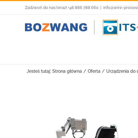
Przejdź
Zadzwoń do nas teraz! +48 886 788 660
|
info@wire-proces
do
zawartości
Jesteś tutaj:
Strona główna
Oferta
Urządzenia do o