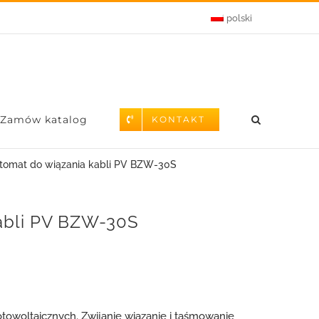
polski
Zamów katalog
KONTAKT
tomat do wiązania kabli PV BZW-30S
abli PV BZW-30S
fotowoltaicznych
,
Zwijanie wiązanie i taśmowanie