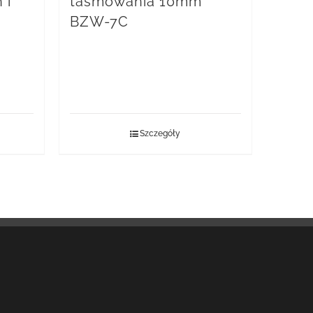
 i
taśmowania 10mm
BZW-7C
Szczegóły