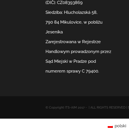
(DIČ): CZ08393869
Siedziba: Hlucholazská 58,
790 84 Mikulovice, w pobliżu
Jeseníka
Zarejestrowana w Rejestrze
Handlowym prowadzonym przez
Sąd Miejski w Pradze pod
numerem sprawy C 79400.
© Copyright ITS-AIM 2017 -
| ALL RIGHTS RESERVED |
polski