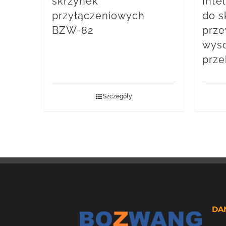
skrzynek
Inte
przyłączeniowych
do s
BZW-82
prz
wyso
prze
Szczegóły
DA