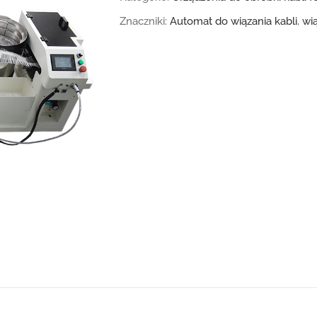
Znaczniki:
Automat do wiązania kabli
,
wią