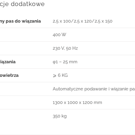
acje dodatkowe
y pas do wiązania
2,5 x 100/2,5 x 120/2,5 x 150
400 W
230 V, 50 Hz
iązania
φ1 – 25 mm
powietrza
⩾ 6 KG
Automatyczne podawanie i wiązanie pa
1300 x 1000 x 1200 mm
350 kg