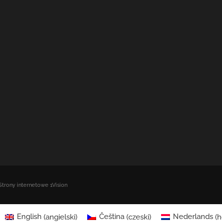
Strony internetowe 1Vision
English
(
angielski
)
Čeština
(
czeski
)
Nederlands
(
h