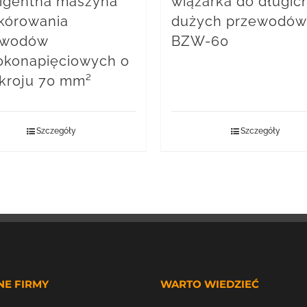
ligentna maszyna
wiązarka do długich
kórowania
dużych przewodów
ewodów
BZW-60
konapięciowych o
kroju 70 mm²
Szczegóły
Szczegóły
NE FIRMY
WARTO WIEDZIEĆ