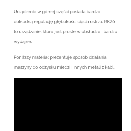
Urządzenie w górnej części posiada bardzo
dokładną regulację głębokości cięcia ostrza. RK20
to urządzanie, które jest proste w obsłudze i bardzo
wydajne.
Poniższy materiał prezentuje sposób działania
maszyny do odzysku miedzi i innych metali z kabli.