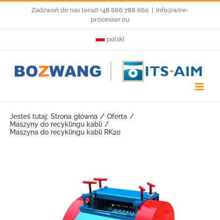
Przejdź
Zadzwoń do nas teraz! +48 886 788 660
|
info@wire-
processor.eu
do
polski
zawartości
Jesteś tutaj:
Strona główna
Oferta
Maszyny do recyklingu kabli
Maszyna do recyklingu kabli RK20