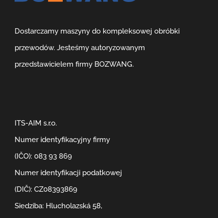
Dostarczamy maszyny do kompleksowej obróbki
przewodów. Jesteśmy autoryzowanym
przedstawicielem firmy BOZWANG.
ITS-AIM s.r.o.
Numer identyfikacyjny firmy
(IČO): 083 93 869
Numer identyfikacji podatkowej
(DIČ): CZ08393869
Siedziba: Hlucholazská 58,