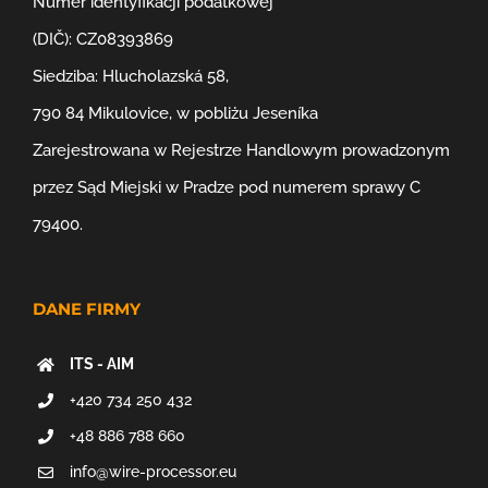
Numer identyfikacji podatkowej
(DIČ): CZ08393869
Siedziba: Hlucholazská 58,
790 84 Mikulovice, w pobliżu Jeseníka
Zarejestrowana w Rejestrze Handlowym prowadzonym
przez Sąd Miejski w Pradze pod numerem sprawy C
79400.
DANE FIRMY
ITS - AIM
+420 734 250 432
+48 886 788 660
info@wire-processor.eu