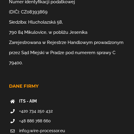
Numer identyfikacji podatkowej
(DIČ): CZ08393869
Siedziba: Hlucholazská 58,
790 84 Mikulovice, w pobliżu Jeseníka
Zarejestrowana w Rejestrze Handlowym prowadzonym
przez Sąd Miejski w Pradze pod numerem sprawy C
79400.
DANE FIRMY
ITS - AIM
+420 734 250 432
+48 886 788 660
info@wire-processor.eu