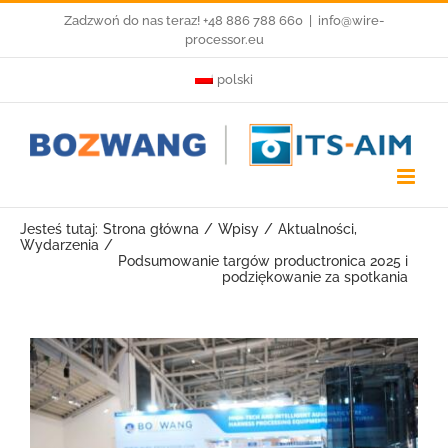
Przejdź
Zadzwoń do nas teraz! +48 886 788 660
|
info@wire-
processor.eu
do
polski
zawartości
Jesteś tutaj:
Strona główna
Wpisy
Aktualności
Wydarzenia
Podsumowanie targów productronica 2025 i
podziękowanie za spotkania
Pokaż
większy
obrazek