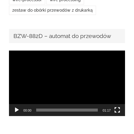
zestaw do obórki przewodów z drukarką
BZW-882D – automat do przewodów
Odtwarzacz
video
00:00
01:17