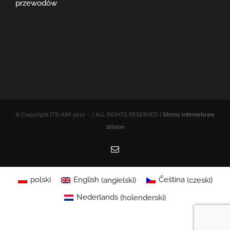
przewodów
© Copyright ITS-AIM 2017 -
| ALL RIGHTS RESERVED |
Strony internetowe
1Vision
Email
polski
English
(
angielski
)
Čeština
(
czeski
)
Nederlands
(
holenderski
)