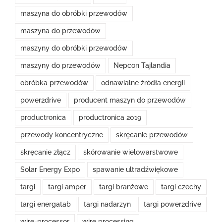
maszyna do obróbki przewodów
maszyna do przewodów
maszyny do obróbki przewodów
maszyny do przewodów
Nepcon Tajlandia
obróbka przewodów
odnawialne źródła energii
power2drive
producent maszyn do przewodów
productronica
productronica 2019
przewody koncentryczne
skręcanie przewodów
skręcanie złącz
skórowanie wielowarstwowe
Solar Energy Expo
spawanie ultradźwiękowe
targi
targi amper
targi branżowe
targi czechy
targi energatab
targi nadarzyn
targi power2drive
wire-processor
wire processing