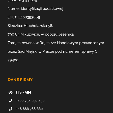
Numer identyfikacji podatkowej
(DIČ): CZ08393869
Siedziba: Hlucholazská 58,
790 84 Mikulovice, w pobliżu Jeseníka
Zarejestrowana w Rejestrze Handlowym prowadzonym
przez Sąd Miejski w Pradze pod numerem sprawy C
79400.
DANE FIRMY
ITS - AIM
+420 734 250 432
+48 886 788 660