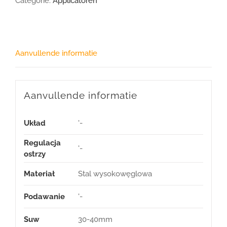
Categorie:
Applicatoren
Aanvullende informatie
Aanvullende informatie
Układ
'-
Regulacja
'-
ostrzy
Materiał
Stal wysokowęglowa
Podawanie
'-
Suw
30-40mm