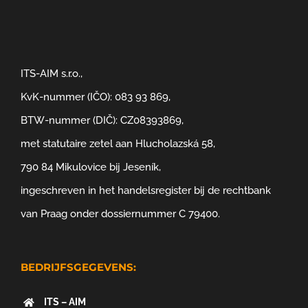
ITS-AIM s.r.o.,
KvK-nummer (IČO): 083 93 869,
BTW-nummer (DIČ): CZ08393869,
met statutaire zetel aan Hlucholazská 58,
790 84 Mikulovice bij Jeseník,
ingeschreven in het handelsregister bij de rechtbank
van Praag onder dossiernummer C 79400.
BEDRIJFSGEGEVENS:
ITS – AIM