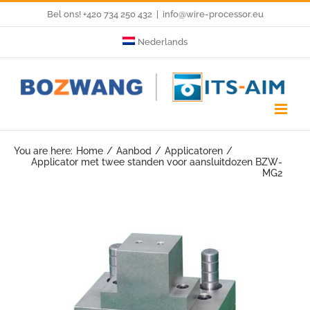
Skip
Bel ons! +420 734 250 432
|
info@wire-processor.eu
to
Nederlands
content
You are here:
Home
Aanbod
Applicatoren
Applicator met twee standen voor aansluitdozen BZW-
MG2