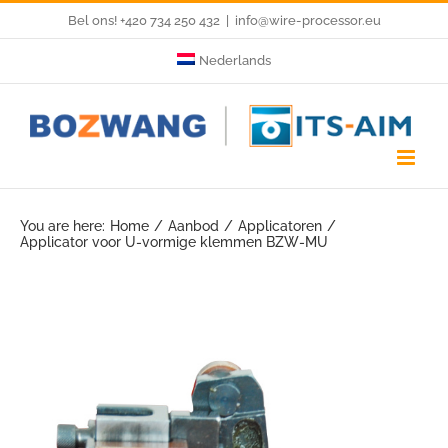
Skip
Bel ons! +420 734 250 432
|
info@wire-processor.eu
to
Nederlands
content
You are here:
Home
Aanbod
Applicatoren
Applicator voor U-vormige klemmen BZW-MU