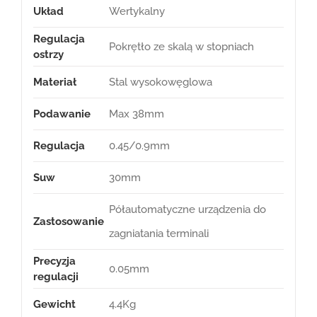
Układ
Wertykalny
Regulacja
Pokrętło ze skalą w stopniach
ostrzy
Materiał
Stal wysokowęglowa
Podawanie
Max 38mm
Regulacja
0.45/0.9mm
Suw
30mm
Półautomatyczne urządzenia do
Zastosowanie
zagniatania terminali
Precyzja
0.05mm
regulacji
Gewicht
4.4Kg