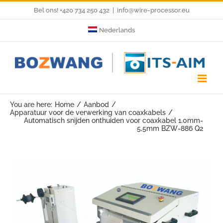
Skip
Bel ons! +420 734 250 432
|
info@wire-processor.eu
to
Nederlands
content
You are here:
Home
Aanbod
Apparatuur voor de verwerking van coaxkabels
Automatisch snijden onthuiden voor coaxkabel 1.0mm-
5,5mm BZW-886 Q2