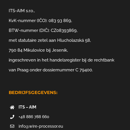
ITS-AIM s.r.o.,
KvK-nummer (IČO): 083 93 869,
BTW-nummer (DIČ): CZ08393869,
met statutaire zetel aan Hlucholazská 58,
790 84 Mikulovice bij Jeseník,
ingeschreven in het handelsregister bij de rechtbank
van Praag onder dossiernummer C 79400.
BEDRIJFSGEGEVENS:
ITS – AIM
+48 886 788 660
info@wire-processor.eu