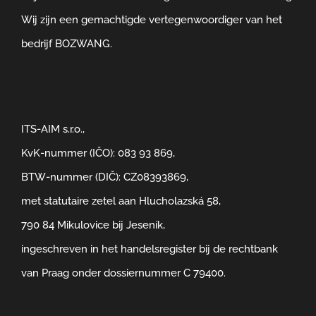
Wij zijn een gemachtigde vertegenwoordiger van het
bedrijf BOZWANG.
ITS-AIM s.r.o.,
KvK-nummer (IČO): 083 93 869,
BTW-nummer (DIČ): CZ08393869,
met statutaire zetel aan Hlucholazská 58,
790 84 Mikulovice bij Jeseník,
ingeschreven in het handelsregister bij de rechtbank
van Praag onder dossiernummer C 79400.