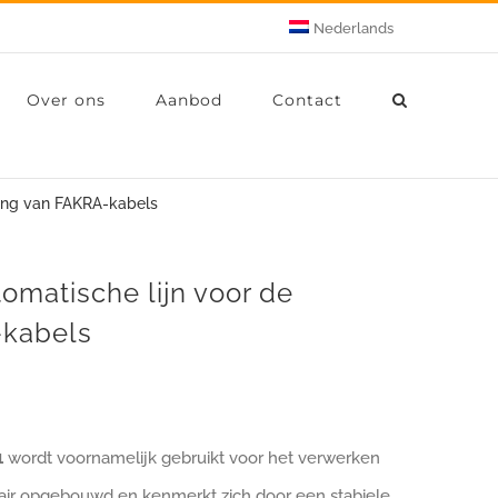
Nederlands
Over ons
Aanbod
Contact
king van FAKRA-kabels
matische lijn voor de
-kabels
1
wordt voornamelijk gebruikt voor het verwerken
air opgebouwd en kenmerkt zich door een stabiele