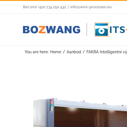
Skip
Bel ons! +420 734 250 432
|
info@wire-processor.eu
to
content
You are here:
Home
Aanbod
FAKRA Intelligentní vý