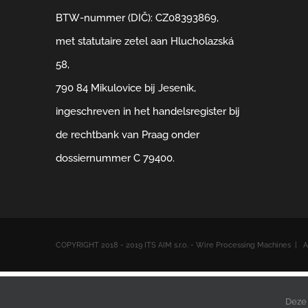
BTW-nummer (DIČ): CZ08393869,
met statutaire zetel aan Hlucholazská
58,
790 84 Mikulovice bij Jeseník,
ingeschreven in het handelsregister bij
de rechtbank van Praag onder
dossiernummer C 79400.
COPYRIGHT 2018 - 2019 ITS AIM s.r.o. - Wire Processing Machines 
polsk
Deze 