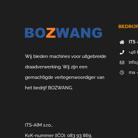
BEDRIJ
ITS 
+48 
Wij bieden machines voor uitgebreide
info
draadverwerking. Wij zijn een
ma –
gemachtigde vertegenwoordiger van
het bedrijf BOZWANG.
ITS-AIM s.r.o.,
KvK-nummer (IČO): 083 93 869,