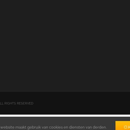
| ALL RIGHTS RESERVED
i
(
Pools
)
English
(
Engels
)
Čeština
(
Tsjechisch
)
Ne
O
website maakt gebruik van cookies en diensten van derden.