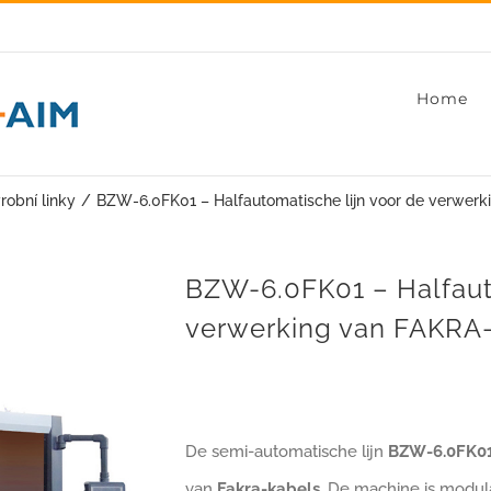
Home
robní linky
BZW-6.0FK01 – Halfautomatische lijn voor de verwer
BZW-6.0FK01 – Halfauto
verwerking van FAKRA
De semi-automatische lijn
BZW-6.0FK0
van
Fakra-kabels
. De machine is modul