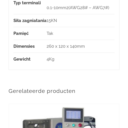
Typ terminali
0.1-10mm2(AWG28# – AWG7#)
Siła zagniatania
15KN
Pamięć
Tak
Dimensies
260 x 120 x 140mm
Gewicht
4Kg
Gerelateerde producten