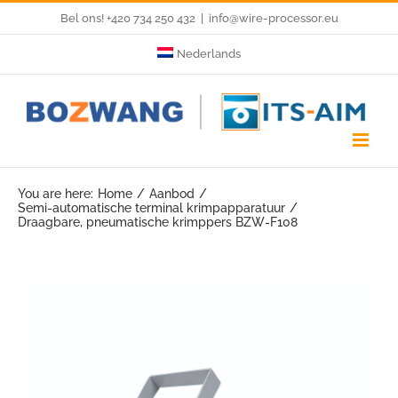
Skip
Bel ons! +420 734 250 432
|
info@wire-processor.eu
to
Nederlands
content
You are here:
Home
Aanbod
Semi-automatische terminal krimpapparatuur
Draagbare, pneumatische krimppers BZW-F108