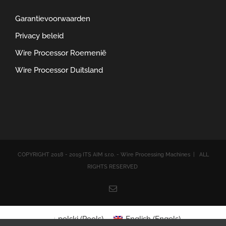
Garantievoorwaarden
Privacy beleid
Wire Processor Roemenië
Wire Processor Duitsland
COPYRIGHT 2018 - 2019 ITS AIM s.r.o. - Wire Processing Machines | ALL
RIGHTS RESERVED
Email
polski
(
Pools
)
English
(
Engels
)