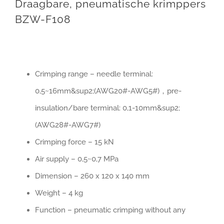
Draagbare, pneumatische krimppers
BZW-F108
Crimping range – needle terminal:
0,5~16mm&sup2;(AWG20#-AWG5#)，pre-
insulation/bare terminal: 0,1-10mm&sup2;
(AWG28#-AWG7#)
Crimping force – 15 kN
Air supply – 0,5~0,7 MPa
Dimension – 260 x 120 x 140 mm
Weight – 4 kg
Function – pneumatic crimping without any