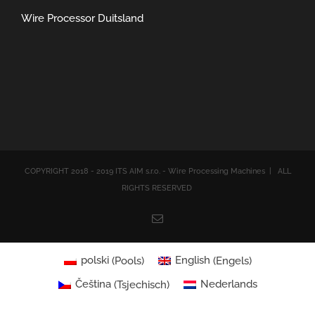
Wire Processor Duitsland
COPYRIGHT 2018 - 2019 ITS AIM s.r.o. - Wire Processing Machines | ALL
RIGHTS RESERVED
Email
polski
(
Pools
)
English
(
Engels
)
Čeština
(
Tsjechisch
)
Nederlands