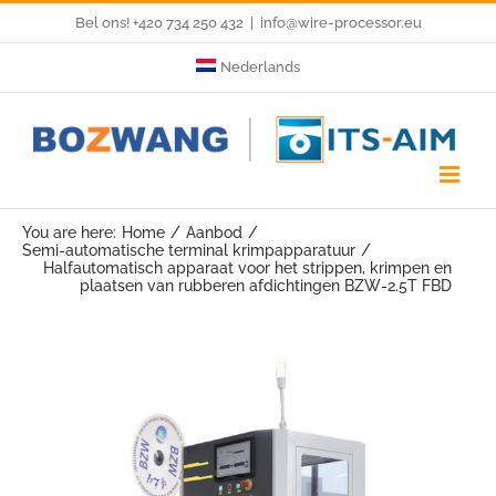
Skip
Bel ons! +420 734 250 432
|
info@wire-processor.eu
to
Nederlands
content
You are here:
Home
Aanbod
Semi-automatische terminal krimpapparatuur
Halfautomatisch apparaat voor het strippen, krimpen en
plaatsen van rubberen afdichtingen BZW-2.5T FBD