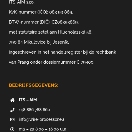
ITS-AIM s.r.o.,
KvK-nummer (IČO): 083 93 869,
BTW-nummer (DIČ): CZ08393869,
met statutaire zetel aan Hlucholazská 58,
790 84 Mikulovice bij Jeseník,
ingeschreven in het handelsregister bij de rechtbank
van Praag onder dossiernummer C 79400.
BEDRIJFSGEGEVENS:
ITS – AIM
+48 886 788 660
info@wire-processor.eu
ma – za 8.00 – 16.00 uur