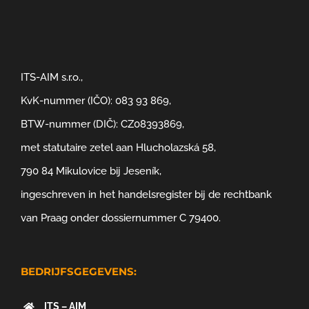
ITS-AIM s.r.o.,
KvK-nummer (IČO): 083 93 869,
BTW-nummer (DIČ): CZ08393869,
met statutaire zetel aan Hlucholazská 58,
790 84 Mikulovice bij Jeseník,
ingeschreven in het handelsregister bij de rechtbank
van Praag onder dossiernummer C 79400.
BEDRIJFSGEGEVENS:
ITS – AIM