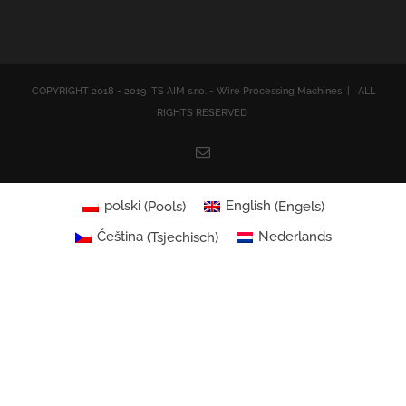
COPYRIGHT 2018 - 2019 ITS AIM s.r.o. - Wire Processing Machines | ALL
RIGHTS RESERVED
Email
polski
(
Pools
)
English
(
Engels
)
Čeština
(
Tsjechisch
)
Nederlands