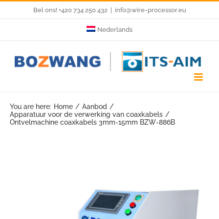
Skip
Bel ons! +420 734 250 432
|
info@wire-processor.eu
to
Nederlands
content
You are here:
Home
Aanbod
Apparatuur voor de verwerking van coaxkabels
Ontvelmachine coaxkabels 3mm-15mm BZW-886B