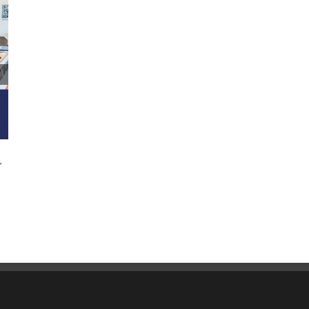
,
AMPER 2024 – beurs samenvatting – bedankt
voor uw deelname!
juni 12th, 2026