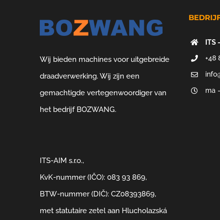
BEDRIJ
ITS 
+48 
Wij bieden machines voor uitgebreide
info
draadverwerking. Wij zijn een
ma –
gemachtigde vertegenwoordiger van
het bedrijf BOZWANG.
ITS-AIM s.r.o.,
KvK-nummer (IČO): 083 93 869,
BTW-nummer (DIČ): CZ08393869,
met statutaire zetel aan Hlucholazská