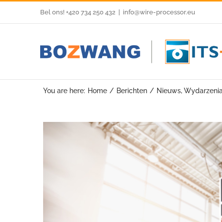
Skip
Bel ons! +420 734 250 432
|
info@wire-processor.eu
to
content
You are here:
Home
Berichten
Nieuws
Wydarzeni
View
Larger
Image