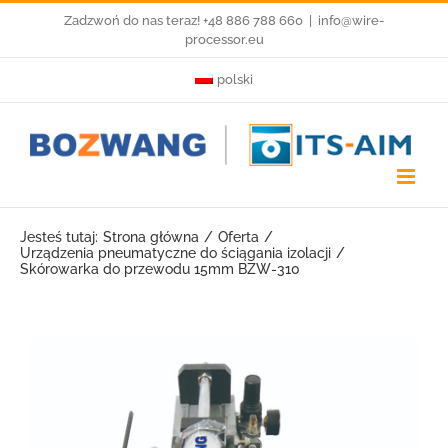
Przejdź
Zadzwoń do nas teraz! +48 886 788 660
|
info@wire-
processor.eu
do
polski
zawartości
Jesteś tutaj:
Strona główna
Oferta
Urządzenia pneumatyczne do ściągania izolacji
Skórowarka do przewodu 15mm BZW-310