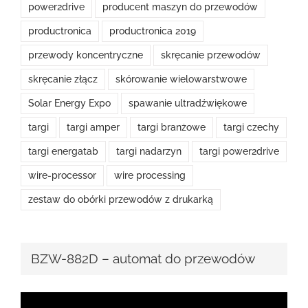
power2drive
producent maszyn do przewodów
productronica
productronica 2019
przewody koncentryczne
skręcanie przewodów
skręcanie złącz
skórowanie wielowarstwowe
Solar Energy Expo
spawanie ultradźwiękowe
targi
targi amper
targi branżowe
targi czechy
targi energatab
targi nadarzyn
targi power2drive
wire-processor
wire processing
zestaw do obórki przewodów z drukarką
BZW-882D – automat do przewodów
Odtwarzacz