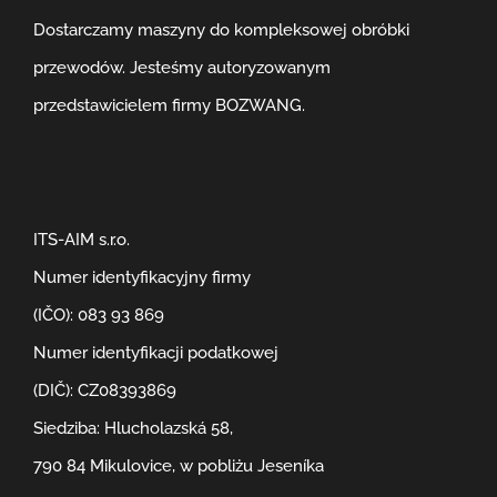
Dostarczamy maszyny do kompleksowej obróbki
przewodów. Jesteśmy autoryzowanym
przedstawicielem firmy BOZWANG.
ITS-AIM s.r.o.
Numer identyfikacyjny firmy
(IČO): 083 93 869
Numer identyfikacji podatkowej
(DIČ): CZ08393869
Siedziba: Hlucholazská 58,
790 84 Mikulovice, w pobliżu Jeseníka