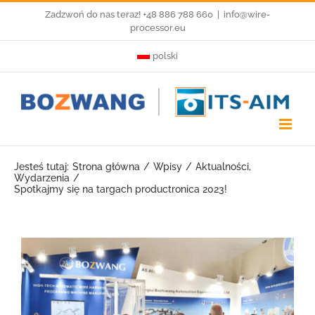
Przejdź
Zadzwoń do nas teraz! +48 886 788 660
|
info@wire-
processor.eu
do
polski
zawartości
Jesteś tutaj:
Strona główna
Wpisy
Aktualności
Wydarzenia
Spotkajmy się na targach productronica 2023!
Pokaż
większy
obrazek