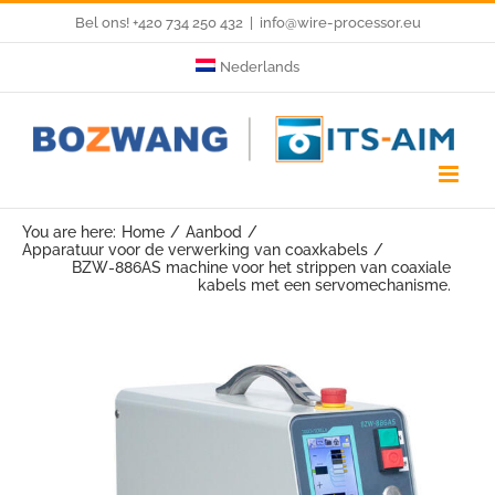
Skip
Bel ons! +420 734 250 432
|
info@wire-processor.eu
to
Nederlands
content
You are here:
Home
Aanbod
Apparatuur voor de verwerking van coaxkabels
BZW-886AS machine voor het strippen van coaxiale
kabels met een servomechanisme.