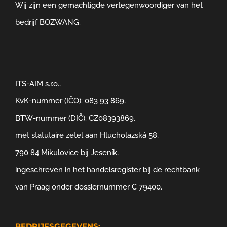
Wij zijn een gemachtigde vertegenwoordiger van het
bedrijf BOZWANG.
ITS-AIM s.r.o.,
KvK-nummer (IČO): 083 93 869,
BTW-nummer (DIČ): CZ08393869,
met statutaire zetel aan Hlucholazská 58,
790 84 Mikulovice bij Jeseník,
ingeschreven in het handelsregister bij de rechtbank
van Praag onder dossiernummer C 79400.
BEDRIJFSGEGEVENS: