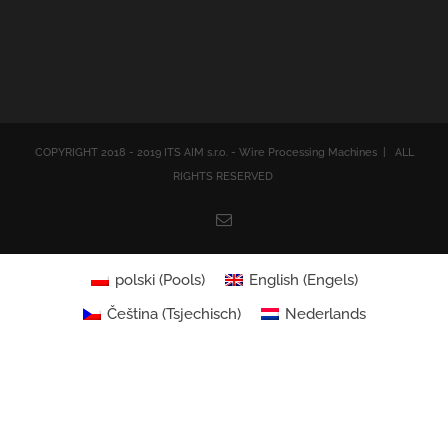
COPYRIGHT 2018 - 2019 ITS AIM s.r.o. - Wire Processing Machines | ALL
RIGHTS RESERVED
Email
polski
(
Pools
)
English
(
Engels
)
Čeština
(
Tsjechisch
)
Nederlands