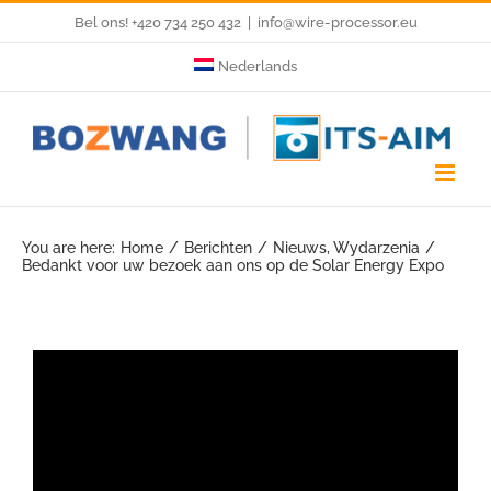
Skip
Bel ons! +420 734 250 432
|
info@wire-processor.eu
to
Nederlands
content
You are here:
Home
Berichten
Nieuws
Wydarzenia
Bedankt voor uw bezoek aan ons op de Solar Energy Expo