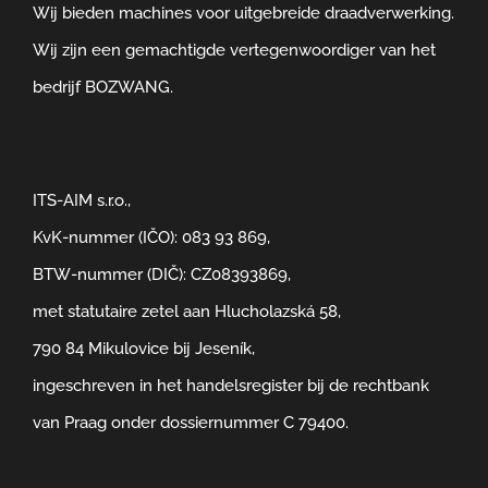
Wij bieden machines voor uitgebreide draadverwerking.
Wij zijn een gemachtigde vertegenwoordiger van het
bedrijf BOZWANG.
ITS-AIM s.r.o.,
KvK-nummer (IČO): 083 93 869,
BTW-nummer (DIČ): CZ08393869,
met statutaire zetel aan Hlucholazská 58,
790 84 Mikulovice bij Jeseník,
ingeschreven in het handelsregister bij de rechtbank
van Praag onder dossiernummer C 79400.