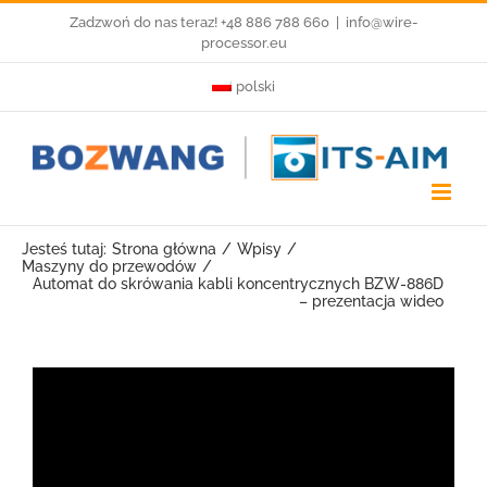
Przejdź
Zadzwoń do nas teraz! +48 886 788 660
|
info@wire-
processor.eu
do
polski
zawartości
Jesteś tutaj:
Strona główna
Wpisy
Maszyny do przewodów
Automat do skrówania kabli koncentrycznych BZW-886D
– prezentacja wideo