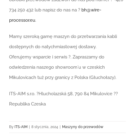
734 250 432 lub napisz do nas na ?
bh@wire-
processor.eu
.
Mamy szeroką gamę maszyn do przetwarzania kabli
dostępnych do natychmiastowej dostawy.
Oferujemy wsparcie i serwis ?️. Zapraszamy do
odwiedzenia naszego showroom`u w czeskich
Mikulovicach tuż przy granicy z Polska (Głuchołazy).
ITS-AIM s.r.o. ?Hlucholazská 58, 790 84 Mikulovice ??
Republika Czeska
By
ITS-AIM
|
8 stycznia, 2024
|
Maszyny do przewodów