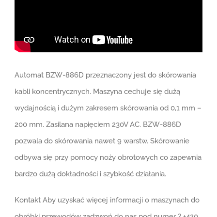
Automat BZW-886D przeznaczony jest do skórowania
kabli koncentrycznych. Maszyna cechuje się dużą
wydajnością i dużym zakresem skórowania od 0,1 mm –
200 mm. Zasilana napięciem 230V AC. BZW-886D
pozwala do skórowania nawet 9 warstw. Skórowanie
odbywa się przy pomocy noży obrotowych co zapewnia
bardzo dużą dokładności i szybkość działania.
Kontakt Aby uzyskać więcej informacji o maszynach do
obróbki przewodów zadzwoń do nas pod numer ? +420