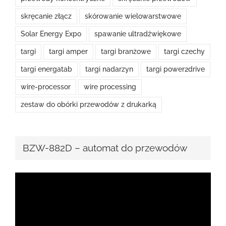
skręcanie złącz
skórowanie wielowarstwowe
Solar Energy Expo
spawanie ultradźwiękowe
targi
targi amper
targi branżowe
targi czechy
targi energatab
targi nadarzyn
targi power2drive
wire-processor
wire processing
zestaw do obórki przewodów z drukarką
BZW-882D – automat do przewodów
Odtwarzacz
video