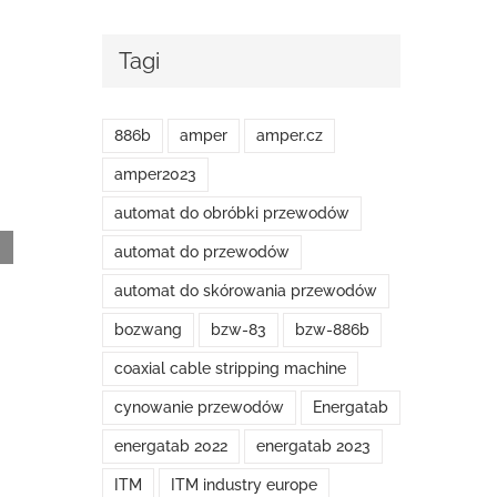
Tagi
Automat do skrówania kabli koncentrycznych
BZW-886D – prezentacja wideo
886b
amper
amper.cz
8 stycznia, 2024
amper2023
automat do obróbki przewodów
automat do przewodów
automat do skórowania przewodów
bozwang
bzw-83
bzw-886b
coaxial cable stripping machine
cynowanie przewodów
Energatab
energatab 2022
energatab 2023
ITM
ITM industry europe