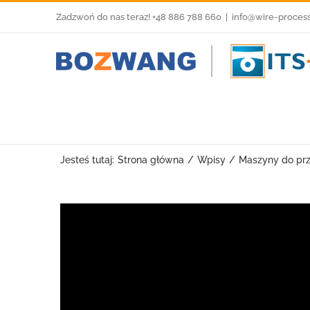
Przejdź
Zadzwoń do nas teraz! +48 886 788 660
|
info@wire-proces
do
zawartości
Jesteś tutaj:
Strona główna
Wpisy
Maszyny do p