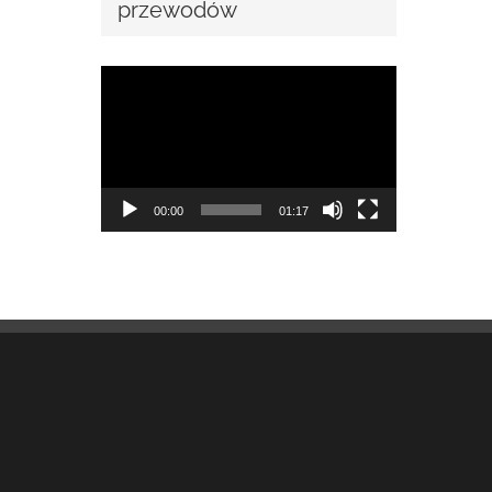
przewodów
Odtwarzacz
video
00:00
01:17