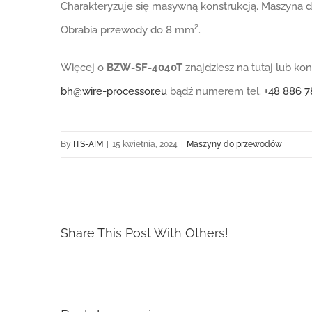
Charakteryzuje się masywną konstrukcją. Maszyna do
Obrabia przewody do 8 mm².
Więcej o
BZW-SF-4040T
znajdziesz na tutaj lub k
bh@wire-processor.eu
bądź numerem tel.
+48 886 7
By
ITS-AIM
|
15 kwietnia, 2024
|
Maszyny do przewodów
Share This Post With Others!