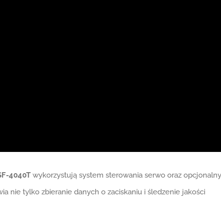
F-4040T
wykorzystują system sterowania serwo oraz opcjonaln
 nie tylko zbieranie danych o zaciskaniu i śledzenie jakości