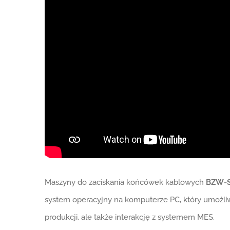
Maszyny do zaciskania końcówek kablowych
BZW-S
system operacyjny na komputerze PC, który umożliwia
produkcji, ale także interakcję z systemem MES.