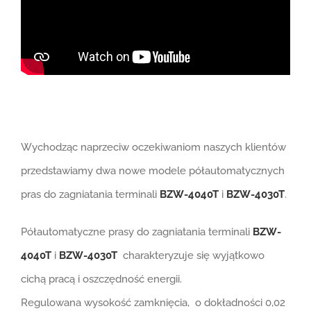
Wychodząc naprzeciw oczekiwaniom naszych klientów
przedstawiamy dwa nowe modele półautomatycznych
pras do zagniatania terminali
BZW-4040T
i
BZW-4030T
.
Półautomatyczne prasy do zagniatania terminali
BZW-
4040T
i
BZW-4030T
charakteryzuje się wyjątkowo
cichą pracą i oszczędność energii.
Regulowana wysokość zamknięcia, o dokładności 0,02