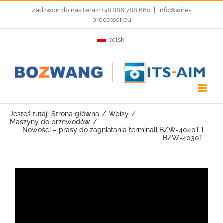
Przejdź
Zadzwoń do nas teraz! +48 886 788 660
|
info@wire-
processor.eu
do
polski
zawartości
Jesteś tutaj:
Strona główna
Wpisy
Maszyny do przewodów
Nowości – prasy do zagniatania terminali BZW-4040T i
BZW-4030T
Pokaż
większy
obrazek