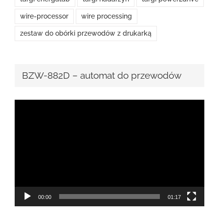
wire-processor
wire processing
zestaw do obórki przewodów z drukarką
BZW-882D – automat do przewodów
Odtwarzacz
video
00:00
01:17