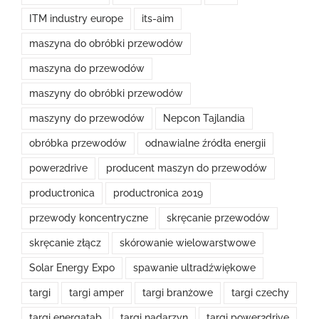
ITM industry europe
its-aim
maszyna do obróbki przewodów
maszyna do przewodów
maszyny do obróbki przewodów
maszyny do przewodów
Nepcon Tajlandia
obróbka przewodów
odnawialne źródła energii
power2drive
producent maszyn do przewodów
productronica
productronica 2019
przewody koncentryczne
skręcanie przewodów
skręcanie złącz
skórowanie wielowarstwowe
Solar Energy Expo
spawanie ultradźwiękowe
targi
targi amper
targi branżowe
targi czechy
targi energatab
targi nadarzyn
targi power2drive