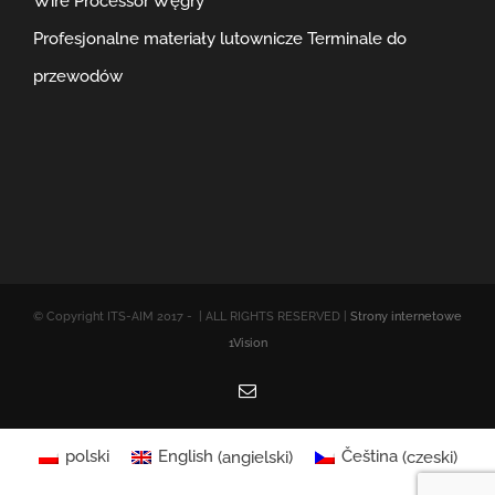
Wire Processor Węgry
Profesjonalne materiały lutownicze
Terminale do
przewodów
© Copyright ITS-AIM 2017 -
| ALL RIGHTS RESERVED |
Strony internetowe
1Vision
Email
polski
English
(
angielski
)
Čeština
(
czeski
)